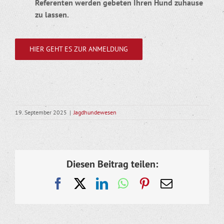
Referenten werden gebeten Ihren Hund zuhause
zu lassen.
HIER GEHT ES ZUR ANMELDUNG
19. September 2025
|
Jagdhundewesen
Diesen Beitrag teilen:
Facebook
X
LinkedIn
WhatsApp
Pinterest
E-
Mail