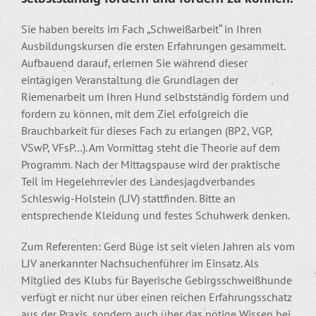
Sie haben bereits im Fach „Schweißarbeit“ in Ihren
Ausbildungskursen die ersten Erfahrungen gesammelt.
Aufbauend darauf, erlernen Sie während dieser
eintägigen Veranstaltung die Grundlagen der
Riemenarbeit um Ihren Hund selbstständig fördern und
fordern zu können, mit dem Ziel erfolgreich die
Brauchbarkeit für dieses Fach zu erlangen (BP2, VGP,
VSwP, VFsP…). Am Vormittag steht die Theorie auf dem
Programm. Nach der Mittagspause wird der praktische
Teil im Hegelehrrevier des Landesjagdverbandes
Schleswig-Holstein (LJV) stattfinden. Bitte an
entsprechende Kleidung und festes Schuhwerk denken.
Zum Referenten: Gerd Büge ist seit vielen Jahren als vom
LJV anerkannter Nachsuchenführer im Einsatz. Als
Mitglied des Klubs für Bayerische Gebirgsschweißhunde
verfügt er nicht nur über einen reichen Erfahrungsschatz
aus der Praxis, sondern auch über das nötige Wissen bei