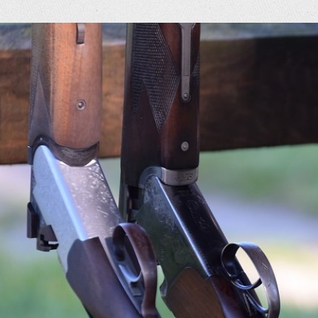
eige
rösseres
ild