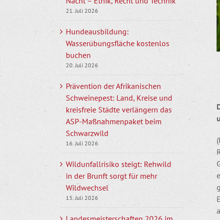
Nacht – Ethik, Recht und Technik
21. Juli 2026
Hundeausbildung:
Wasserübungsfläche kostenlos
buchen
20. Juli 2026
Prävention der Afrikanischen
Schweinepest: Land, Kreise und
kreisfreie Städte verlängern das
ASP-Maßnahmenpaket beim
Schwarzwild
(
16. Juli 2026
R
Wildunfallrisiko steigt: Rehwild
e
in der Brunft sorgt für mehr
Wildwechsel
15. Juli 2026
a
Landesmeisterschaften 2026 im