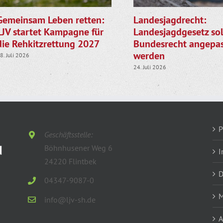
Gemeinsam Leben retten:
Landesjagdrecht:
LJV startet Kampagne für
Landesjagdgesetz sol
die Rehkitzrettung 2027
Bundesrecht angepas
werden
8. Juli 2026
24. Juli 2026
P
Geschäftsstelle:
Böhnhusener Weg 6
I
24220 Flintbek
D
04347-9087-0
M
info@ljv-sh.de