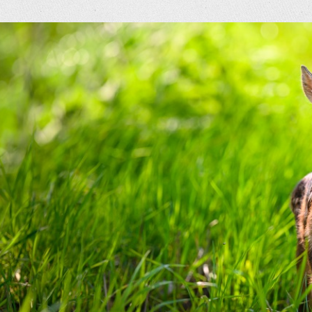
eige
rösseres
ild