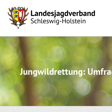
Skip
to
content
Jungwildrettung: Umfra