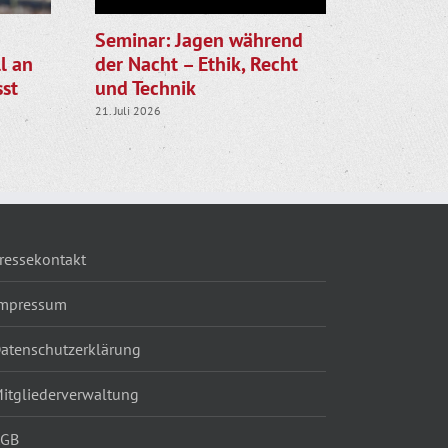
Seminar: Jagen während
Gemeinsa
l an
der Nacht – Ethik, Recht
LJV star
st
und Technik
die Rehk
21. Juli 2026
28. Juli 2026
ressekontakt
mpressum
atenschutzerklärung
itgliederverwaltung
AGB