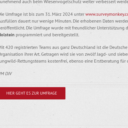
zunehmend auch beim Wiesenvogelschutz weiter verbessert werd
Die Umfrage ist bis zum 31. März 2024 unter
www.surveymonkey.c
Ausfüllen dauert nur wenige Minuten. Die erhobenen Daten werde
veröffentlicht. Die Umfrage wurde mit freundlicher Unterstützung
Holstein
programmiert und bereitgestellt.
it 420 registrierten Teams aus ganz Deutschland ist die Deutsche
rganisation ihrer Art. Getragen wird sie von zwölf Jagd- und sieb
Jungwild-Rettungsteams kostenfrei, ebenso eine Erstberatung für
PM DJV
HIER GEHT ES ZUR UMFRAGE