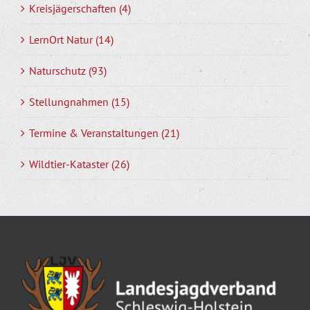
Kreisjägerschaften (4)
LernOrt Natur (14)
Naturschutz (93)
Stellungnahmen (15)
Termine & Veranstaltungen (21)
Wildtier-Kataster (26)