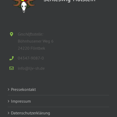
Geschäftsstelle:
Böhnhusener Weg 6
24220 Flintbek
04347-9087-0
info@ljv-sh.de
Pressekontakt
Impressum
Datenschutzerklärung