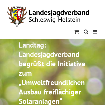
Skip
to
content
Landtag:
Landesjagdverband
begrüßt die Initiative
zum
„Umweltfreundlichen
Ausbau frei­flächiger
Solaranlagen“