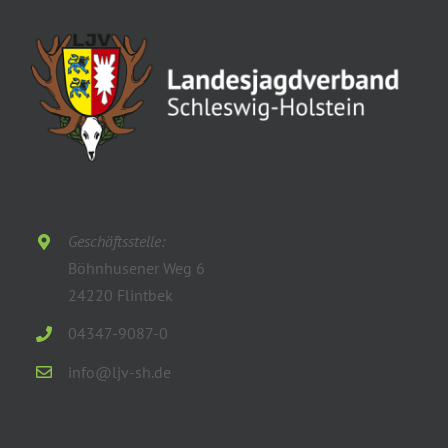
Geschäftsstelle:
Böhnhusener Weg 6
24220 Flintbek
04347-9087-0
info@ljv-sh.de