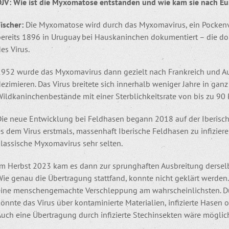
DJV: Wie ist die Myxomatose entstanden und wie kam sie nach E
Fischer:
Die Myxomatose wird durch das Myxomavirus, ein Pockenvi
bereits 1896 in Uruguay bei Hauskaninchen dokumentiert – die do
es Virus.
1952 wurde das Myxomavirus dann gezielt nach Frankreich und Aus
ezimieren. Das Virus breitete sich innerhalb weniger Jahre in gan
ildkaninchenbestände mit einer Sterblichkeitsrate von bis zu 90 
Die neue Entwicklung bei Feldhasen begann 2018 auf der Iberisch
es dem Virus erstmals, massenhaft Iberische Feldhasen zu infizie
klassische Myxomavirus sehr selten.
Im Herbst 2023 kam es dann zur sprunghaften Ausbreitung derselb
Wie genau die Übertragung stattfand, konnte nicht geklärt werden
eine menschengemachte Verschleppung am wahrscheinlichsten. D
önnte das Virus über kontaminierte Materialien, infizierte Hasen
uch eine Übertragung durch infizierte Stechinsekten wäre möglic