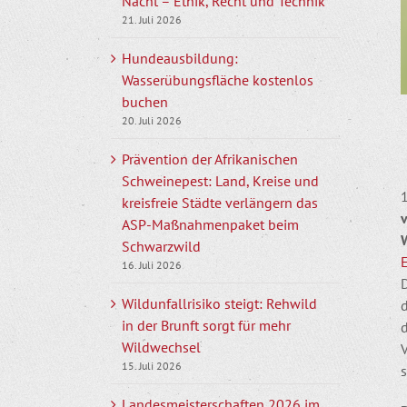
Nacht – Ethik, Recht und Technik
21. Juli 2026
Hundeausbildung:
Wasserübungsfläche kostenlos
buchen
20. Juli 2026
Prävention der Afrikanischen
Schweinepest: Land, Kreise und
1
kreisfreie Städte verlängern das
ASP-Maßnahmenpaket beim
W
Schwarzwild
E
16. Juli 2026
Wildunfallrisiko steigt: Rehwild
d
in der Brunft sorgt für mehr
Wildwechsel
15. Juli 2026
s
Landesmeisterschaften 2026 im