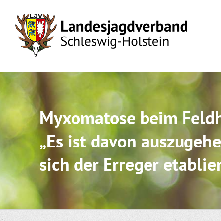
Skip
to
content
Myxomatose beim Feld
„Es ist davon auszugehe
sich der Erreger etablie