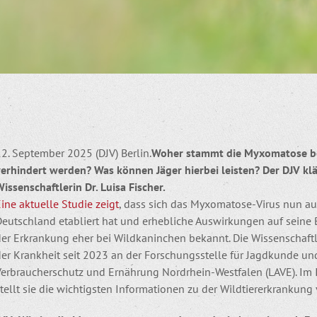
2. September 2025 (DJV) Berlin.
Woher stammt die Myxomatose be
verhindert werden? Was können Jäger hierbei leisten? Der DJV klä
issenschaftlerin Dr. Luisa Fischer.
ine aktuelle Studie zeigt
, dass sich das Myxomatose-Virus nun a
Deutschland etabliert hat und erhebliche Auswirkungen auf seine
er Erkrankung eher bei Wildkaninchen bekannt. Die Wissenschaftler
der Krankheit seit 2023 an der Forschungsstelle für Jagdkunde 
Verbraucherschutz und Ernährung Nordrhein-Westfalen (LAVE). Im 
tellt sie die wichtigsten Informationen zu der Wildtiererkrankung 