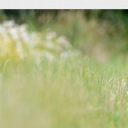
eige
rösseres
ild