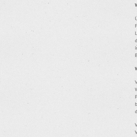
F
L
V