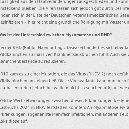
Flüssigkeit aus den Hautveränderungen) ausgeschieden und könn
nsteckend bleiben. Die Viren lassen sich jedoch gut durch Desin
inden sich in der Liste der Deutschen Veterinärmedizinischen Gese
esinfizieren – hier reicht eine gründliche Reinigung mit Wasser un
Was ist der Unterschied zwischen Myxomatose und RHD?
ei der RHD (Rabbit Haemorrhagic Disease) handelt es sich ebenfal
Wildkaninchen zu massiven Krankheitsausbrüchen führt. Auch sie
Kaninchenbestände zu reduzieren.
010 kam es zu einer Mutation, die das Virus (RHDV-2) noch gefähr
ildkaninchen ansteigen ließ. Diese Virusvariante kann nun auch F
Feldhasen treten jedoch bei weitem nicht so seuchenartig auf wie
Welche Wechselwirkungen zwischen diesen Erkrankungen bestehen,
Ausbruchs 2024 in NRW feststellen konnten: An Myxomatose erkr
Erkrankungen, sogenannte Mehrfachinfektionen, mit anderen Feld
okzidiose auf.