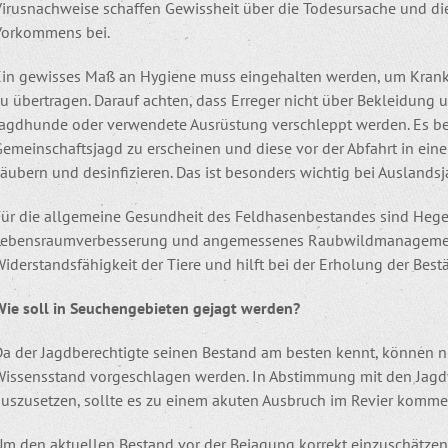
Virusnachweise schaffen Gewissheit über die Todesursache und di
Vorkommens bei.
Ein gewisses Maß an Hygiene muss eingehalten werden, um Krankh
u übertragen. Darauf achten, dass Erreger nicht über Bekleidung u
Jagdhunde oder verwendete Ausrüstung verschleppt werden. Es beg
emeinschaftsjagd zu erscheinen und diese vor der Abfahrt in eine
äubern und desinfizieren. Das ist besonders wichtig bei Auslandsj
Für die allgemeine Gesundheit des Feldhasenbestandes sind Heg
Lebensraumverbesserung und angemessenes Raubwildmanagement. 
Widerstandsfähigkeit der Tiere und hilft bei der Erholung der Be
Wie soll in Seuchengebieten gejagt werden?
Da der Jagdberechtigte seinen Bestand am besten kennt, können
Wissensstand vorgeschlagen werden. In Abstimmung mit den Jagd
auszusetzen, sollte es zu einem akuten Ausbruch im Revier komme
Um den aktuellen Bestand vor der Bejagung korrekt einzuschätzen,