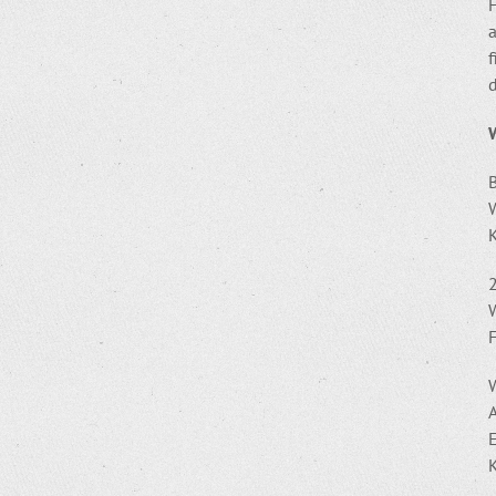
a
f
d
B
2
W
K