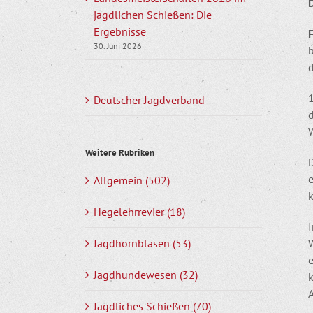
jagdlichen Schießen: Die
Ergebnisse
30. Juni 2026
d
Deutscher Jagdverband
d
W
Weitere Rubriken
Allgemein (502)
Hegelehrrevier (18)
Jagdhornblasen (53)
Jagdhundewesen (32)
k
A
Jagdliches Schießen (70)