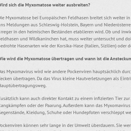
Wird sich die Myxomatose weiter ausbreiten?
Die Myxomatose bei Europäischen Feldhasen breitet sich weiter in
uns Meldungen aus Schleswig-Holstein, Bayern und Niederösterreic
rreger in den heimischen Beständen etablieren wird. Ob und inwie
Feldhasen und Wildkaninchen hat, muss weiter untersucht und d
edrohte Hasenarten wie der Korsika-Hase (Italien, Sizilien) oder 
Wie wird die Myxomatose übertragen und wann ist die Anstecku
Das Myxomavirus wird wie andere Pockenviren hauptsächlich durc
ecken übertragen. Da das Virus kleine Hautverletzungen als Eintritt
Hauptübertragungsweg.
usätzlich kann auch direkter Kontakt zu einem infizierten Tier zu
Rangkämpfen oder der Paarung. Außerdem kann das Myxomavirus i
Gegenstände, Kleidung, Schuhe oder Hundepfoten verschleppt we
Pockenviren können sehr lange in der Umwelt überdauern. Sie wer