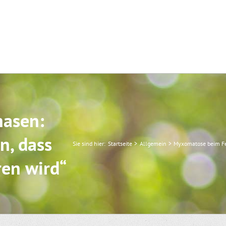
hasen:
n, dass
Sie sind hier:
Startseite
Allgemein
Myxomatose beim Feld
ren wird“