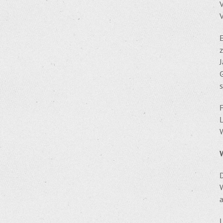
z
G
s