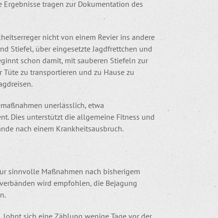
e Ergebnisse tragen zur Dokumentation des
eitserreger nicht von einem Revier ins andere
nd Stiefel, über eingesetzte Jagdfrettchen und
innt schon damit, mit sauberen Stiefeln zur
r Tüte zu transportieren und zu Hause zu
agdreisen.
emaßnahmen unerlässlich, etwa
Dies unterstützt die allgemeine Fitness und
stände nach einem Krankheitsausbruch.
 nur sinnvolle Maßnahmen nach bisherigem
verbänden wird empfohlen, die Bejagung
n.
 lohnt sich eine Zählung wenige Tage vor der