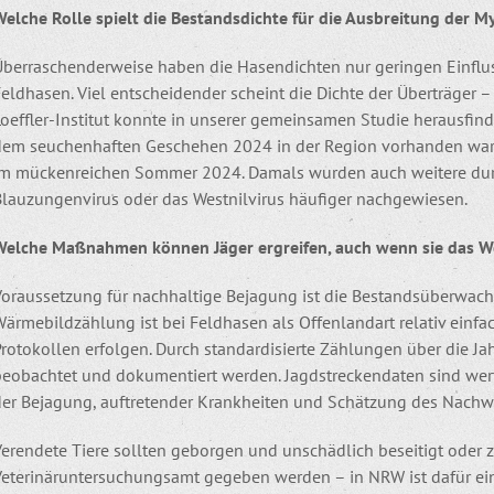
Welche Rolle spielt die Bestandsdichte für die Ausbreitung der 
Überraschenderweise haben die Hasendichten nur geringen Einflus
eldhasen. Viel entscheidender scheint die Dichte der Überträger –
oeffler-Institut konnte in unserer gemeinsamen Studie herausfind
dem seuchenhaften Geschehen 2024 in der Region vorhanden war. 
im mückenreichen Sommer 2024. Damals wurden auch weitere durc
Blauzungenvirus oder das Westnilvirus häufiger nachgewiesen.
Welche Maßnahmen können Jäger ergreifen, auch wenn sie das We
Voraussetzung für nachhaltige Bejagung ist die Bestandsüberwac
Wärmebildzählung ist bei Feldhasen als Offenlandart relativ einf
Protokollen erfolgen. Durch standardisierte Zählungen über die J
beobachtet und dokumentiert werden. Jagdstreckendaten sind wer
der Bejagung, auftretender Krankheiten und Schätzung des Nachw
Verendete Tiere sollten geborgen und unschädlich beseitigt oder 
eterinäruntersuchungsamt gegeben werden – in NRW ist dafür ein 