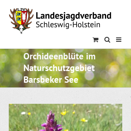
Skip
to
content
Orchideenblüte im
Naturschutzgebiet
Barsbeker See
Zeige
grösseres
Bild