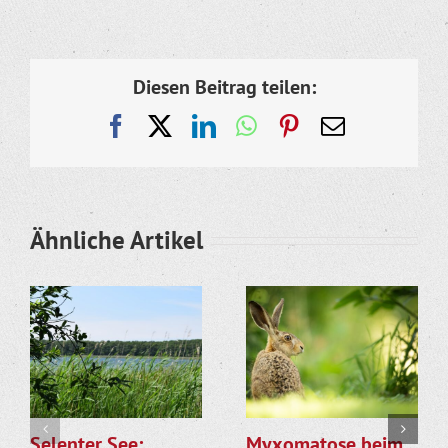
Diesen Beitrag teilen:
Facebook
X
LinkedIn
WhatsApp
Pinterest
E-
Mail
Ähnliche Artikel
Selenter See:
Myxomatose beim