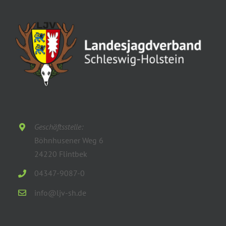
Geschäftsstelle:
Böhnhusener Weg 6
24220 Flintbek
04347-9087-0
info@ljv-sh.de