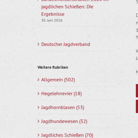
5
jagdlichen Schießen: Die
Ergebnisse
30. Juni 2026
1
%
Deutscher Jagdverband
W
J
Weitere Rubriken
Allgemein (502)
Hegelehrrevier (18)
Jagdhornblasen (53)
Jagdhundewesen (32)
Jagdliches Schießen (70)