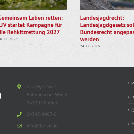
Gemeinsam Leben retten:
Landesjagdrecht:
LJV startet Kampagne für
Landesjagdgesetz sol
die Rehkitzrettung 2027
Bundesrecht angepas
werden
8. Juli 2026
24. Juli 2026
P
Geschäftsstelle:
Böhnhusener Weg 6
I
24220 Flintbek
D
04347-9087-0
M
info@ljv-sh.de