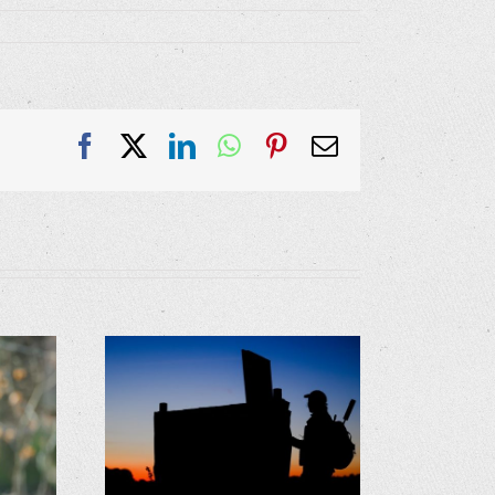
Facebook
X
LinkedIn
WhatsApp
Pinterest
E-
Mail