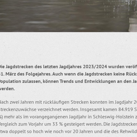
Die Jagdstrecken des letzten Jagdjahres 2023/2024 wurden veröffe
31. März des Folgejahres. Auch wenn die Jagdstrecken keine Rücks
Population zulassen, können Trends und Entwicklungen an den Ja
werden.
Nach zwei Jahren mit rückläufigen Strecken konnten im Jagdjahr 
Streckenzuwächse verzeichnet werden. Insgesamt kamen 84.919 St
%) mehr als im vorangegangenen Jagdjahr in Schleswig-Holstein z
Vergleich zum Vorjahr um 33 % gesteigert werden. Die Jagdstrecke
etwa doppelt so hoch wie noch vor 20 Jahren und die des Rehwi