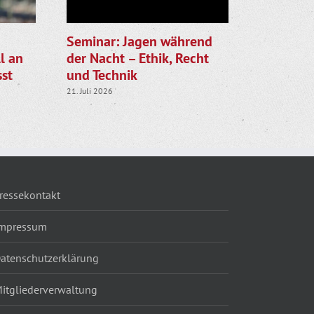
Seminar: Jagen während
Gemeinsa
l an
der Nacht – Ethik, Recht
LJV star
st
und Technik
die Rehk
21. Juli 2026
28. Juli 2026
ressekontakt
mpressum
atenschutzerklärung
itgliederverwaltung