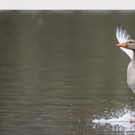
eige
rösseres
ild