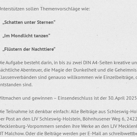
Unterstützen sollen Themenvorschläge wie:
„Schatten unter Sternen“
„Im Mondlicht tanzen“
„Flüstern der Nachttiere“
ie Aufgabe besteht darin, in bis zu zwei DIN A4-Seiten kreative u
nächtliche Abenteuer, die Magie der Dunkelheit und die Geheimnis
Klassenverbänden sind genauso willkommen wie Einzelbeiträge,
entstanden sind.
Mitmachen und gewinnen – Einsendeschluss ist der 30. April 2025
Die Teilnahme ist denkbar einfach: Alle Beiträge aus Schleswig-H
per Post an den LJV Schleswig-Holstein, Böhnhusener Weg 6, 2422
Mecklenburg-Vorpommern senden ihre Werke an den LJV Mecklenb
OT Malchow. Oder die Beiträge werden per E-Mail an schreibwettbe