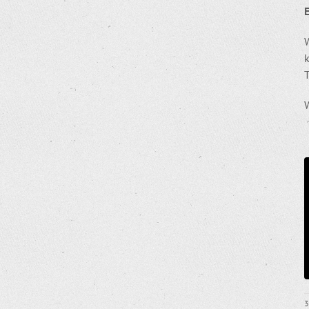
k
T
W
3