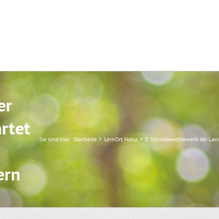
er
rtet
Sie sind hier:
Startseite
LernOrt Natur
5. Schreibwettbewerb der La
ern