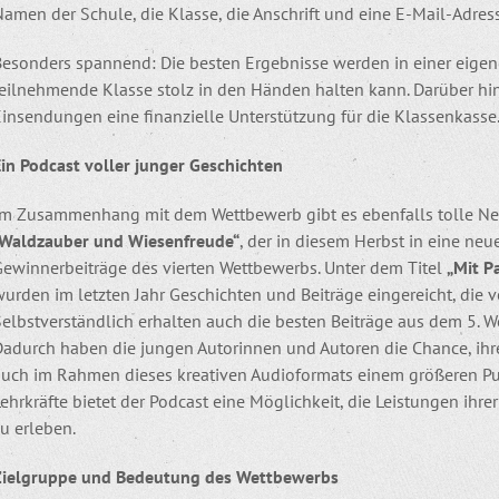
Namen der Schule, die Klasse, die Anschrift und eine E-Mail-Adre
esonders spannend: Die besten Ergebnisse werden in einer eigenen
teilnehmende Klasse stolz in den Händen halten kann. Darüber hi
Einsendungen eine finanzielle Unterstützung für die Klassenkasse
Ein Podcast voller junger Geschichten
Im Zusammenhang mit dem Wettbewerb gibt es ebenfalls tolle Neu
„Waldzauber und Wiesenfreude“
, der in diesem Herbst in eine neue
Gewinnerbeiträge des vierten Wettbewerbs. Unter dem Titel
„Mit P
wurden im letzten Jahr Geschichten und Beiträge eingereicht, die
elbstverständlich erhalten auch die besten Beiträge aus dem 5. W
Dadurch haben die jungen Autorinnen und Autoren die Chance, ihre
auch im Rahmen dieses kreativen Audioformats einem größeren Pub
ehrkräfte bietet der Podcast eine Möglichkeit, die Leistungen ihr
u erleben.
Zielgruppe und Bedeutung des Wettbewerbs