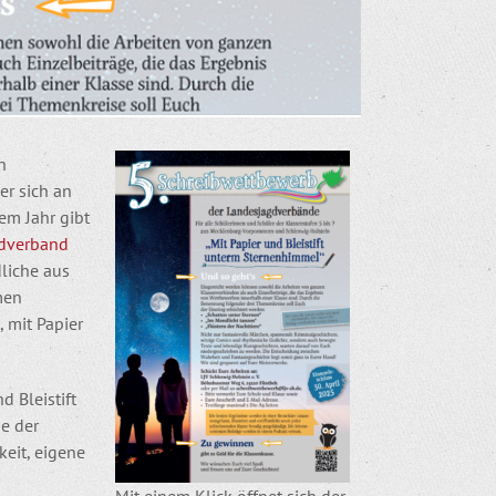
n
er sich an
em Jahr gibt
dverband
liche aus
men
 mit Papier
d Bleistift
e der
eit, eigene
Mit einem Klick öffnet sich der