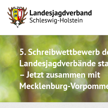
Skip
to
content
5. Schreibwettbewerb d
Landesjagdverbände sta
– Jetzt zusammen mit
Mecklenburg-Vorpomm