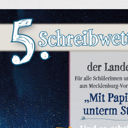
eige
rösseres
ild