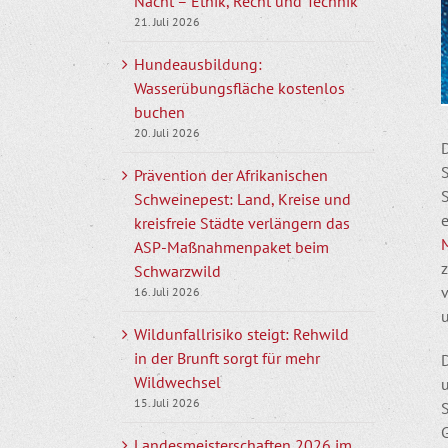
Nacht – Ethik, Recht und Technik
21. Juli 2026
Hundeausbildung:
Wasserübungsfläche kostenlos
buchen
20. Juli 2026
Prävention der Afrikanischen
S
Schweinepest: Land, Kreise und
kreisfreie Städte verlängern das
ASP-Maßnahmenpaket beim
Schwarzwild
16. Juli 2026
u
Wildunfallrisiko steigt: Rehwild
in der Brunft sorgt für mehr
D
Wildwechsel
15. Juli 2026
S
G
Landesmeisterschaften 2026 im