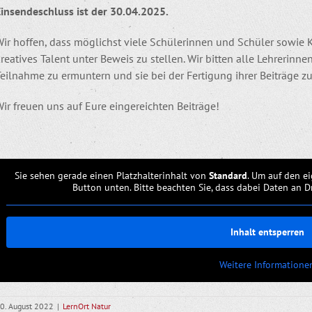
Einsendeschluss ist der 30.04.2025.
Wir hoffen, dass möglichst viele Schülerinnen und Schüler sowie 
reatives Talent unter Beweis zu stellen. Wir bitten alle Lehrerinn
eilnahme zu ermuntern und sie bei der Fertigung ihrer Beiträge zu
ir freuen uns auf Eure eingereichten Beiträge!
Sie sehen gerade einen Platzhalterinhalt von
Standard
. Um auf den ei
Button unten. Bitte beachten Sie, dass dabei Daten an 
Inhalt entsperren
Weitere Informatione
0. August 2022
|
LernOrt Natur