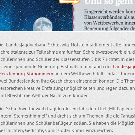
Der Landesjagdverband Schleswig-Holstein lädt erneut alle junge
Schreibtalente zur Teilnahme am fünften Schreibwettbewerb ein, d
chülerinnen und Schüler der Klassenstufen 5 bis 7 richtet. In dies
es eine spannende Neuerung: Erstmals nimmt auch der
Landesjag
Mecklenburg-Vorpommern
an dem Wettbewerb teil, sodass Jugend
zwei Bundesländern ihre Geschichten einsenden können. Die The
versprechen kreative Entfaltungsmöglichkeiten und regen dazu an,
nd Bleistift die Welt der Nacht zu erkunden.
er Schreibwettbewerb trägt in diesem Jahr den Titel „Mit Papier un
unterm Sternenhimmel“ und dreht sich um Themen, die die Fantasi
chülerinnen und Schüler beflügeln sollen. Sie haben die Möglichk
eschichten, Gedichte, Comics oder Krimis einzureichen: