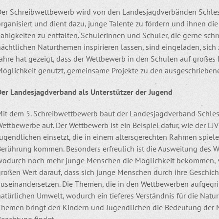
Der Schreibwettbewerb wird von den Landesjagdverbänden Schl
rganisiert und dient dazu, junge Talente zu fördern und ihnen die
Fähigkeiten zu entfalten. Schülerinnen und Schüler, die gerne sc
ächtlichen Naturthemen inspirieren lassen, sind eingeladen, sich
ahre hat gezeigt, dass der Wettbewerb in den Schulen auf großes 
Möglichkeit genutzt, gemeinsame Projekte zu den ausgeschrieben
Der Landesjagdverband als Unterstützer der Jugend
Mit dem 5. Schreibwettbewerb baut der Landesjagdverband Schles
ettbewerbe auf. Der Wettbewerb ist ein Beispiel dafür, wie der LJ
Jugendlichen einsetzt, die in einem altersgerechten Rahmen spiel
Berührung kommen. Besonders erfreulich ist die Ausweitung des
wodurch noch mehr junge Menschen die Möglichkeit bekommen, si
großen Wert darauf, dass sich junge Menschen durch ihre Geschic
auseinandersetzen. Die Themen, die in den Wettbewerben aufgegri
atürlichen Umwelt, wodurch ein tieferes Verständnis für die Natu
Themen bringt den Kindern und Jugendlichen die Bedeutung der Nat
Beachtung findet.