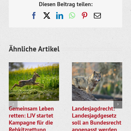
Diesen Beitrag teilen:
Facebook
X
LinkedIn
WhatsApp
Pinterest
E-
Mail
Ähnliche Artikel
Gemeinsam Leben
Landesjagdrecht:
retten: LJV startet
Landesjagdgesetz
Kampagne für die
soll an Bundesrecht
Rehkitzrettung
angepasst werden