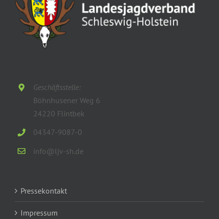
Geschäftsstelle:
Böhnhusener Weg 6
24220 Flintbek
04347-9087-0
info@ljv-sh.de
Pressekontakt
Impressum