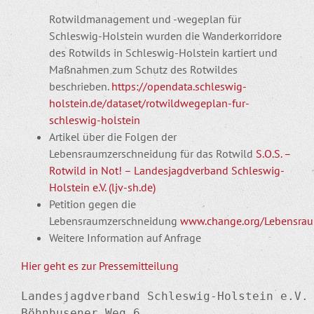
Rotwildmanagement und -wegeplan für
Schleswig-Holstein wurden die Wanderkorridore
des Rotwilds in Schleswig-Holstein kartiert und
Maßnahmen zum Schutz des Rotwildes
beschrieben.
https://opendata.schleswig-
holstein.de/dataset/rotwildwegeplan-fur-
schleswig-holstein
Artikel über die Folgen der
Lebensraumzerschneidung für das Rotwild
S.O.S. –
Rotwild in Not! – Landesjagdverband Schleswig-
Holstein e.V. (ljv-sh.de)
Petition gegen die
Lebensraumzerschneidung
www.change.org/Lebensra
Weitere Information auf Anfrage
Hier geht es zur Pressemitteilung
Landesjagdverband Schleswig-Holstein e.V.

Böhnhusener Weg 6
