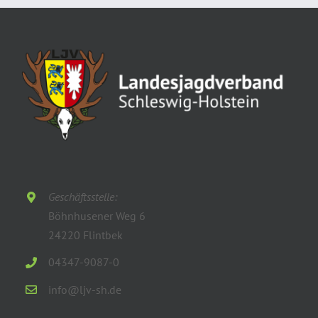
Geschäftsstelle:
Böhnhusener Weg 6
24220 Flintbek
04347-9087-0
info@ljv-sh.de