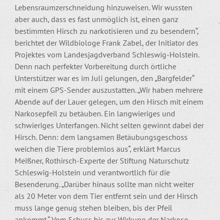
Lebensraumzerschneidung hinzuweisen. Wir wussten
aber auch, dass es fast unmöglich ist, einen ganz
bestimmten Hirsch zu narkotisieren und zu besendern“,
berichtet der Wildbiologe Frank Zabel, der Initiator des
Projektes vom Landesjagdverband Schleswig-Holstein.
Denn nach perfekter Vorbereitung durch örtliche
Unterstützer war es im Juli gelungen, den „Bargfelder“
mit einem GPS-Sender auszustatten. „Wir haben mehrere
Abende auf der Lauer gelegen, um den Hirsch mit einem
Narkosepfeil zu betäuben. Ein langwieriges und
schwieriges Unterfangen. Nicht selten gewinnt dabei der
Hirsch. Denn: dem langsamen Betäubungsgeschoss
weichen die Tiere problemlos aus“, erklärt Marcus
Meißner, Rothirsch-Experte der Stiftung Naturschutz
Schleswig-Holstein und verantwortlich für die
Besenderung. „Darüber hinaus sollte man nicht weiter
als 20 Meter von dem Tier entfernt sein und der Hirsch
muss lange genug stehen bleiben, bis der Pfeil
ankommt.“ Vom Schuss bis zur Wirkung der Narkose