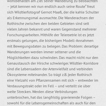
wohlbehalten am Ziel seiner Wanderung zu beobachten
– jetzt kennen wir nun endlich auch seine Route“ freut
sich Wildtierfotograf Gernot Maaß, der die kahle Schulter
als Erkennungsmal ausmachte. Die Wanderachsen der
Rothirsche zwischen den beiden Gebieten sind seit
vielen Jahren bekannt und waren Gegenstand mehrerer
Forschungsarbeiten. Mithilfe der Telemetrie ist es jetzt
erstmals gelungen, die bisherigen Modell-Annahmen
mit Bewegungsdaten zu belegen. Das Problem: derartige
Wanderungen werden immer seltener und die
Möglichkeiten dazu schwinden. Das macht nicht nur den
Genaustausch der Hirsche schwieriger. Wildtier-Korridore
sind die Lebensadern der Artenvielfalt und verbinden
Ökosysteme miteinander. So trägt z.B. jeder Rothirsch
eine Vielzahl von Pflanzensamen mit sich – entweder im
Verdauungstrakt oder im Fell – und verteilt sie über
weite Strecken. Werden diese Verbindungen
unterbrochen, hat das langfristig gravierende Folgen –
sowohl für die Lebensgemeinschaften als auch für den