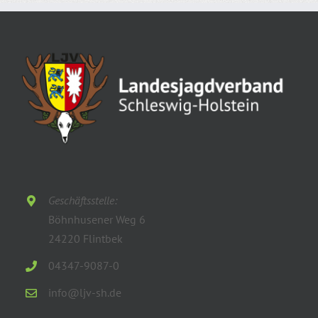
Geschäftsstelle:
Böhnhusener Weg 6
24220 Flintbek
04347-9087-0
info@ljv-sh.de